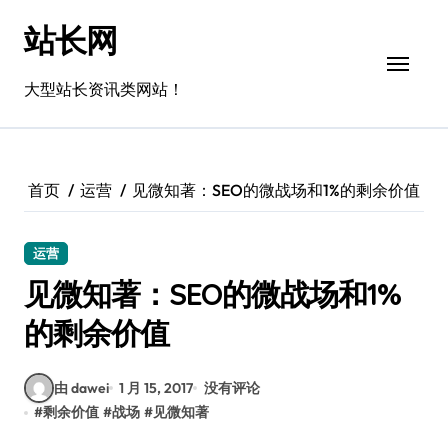
跳
站长网
转
到
内
大型站长资讯类网站！
容
首页
运营
见微知著：SEO的微战场和1%的剩余价值
运营
见微知著：SEO的微战场和1%
的剩余价值
由 dawei
1 月 15, 2017
没有评论
#
剩余价值
#
战场
#
见微知著