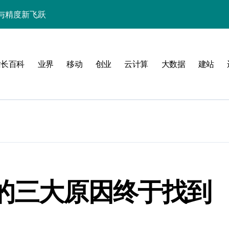
与精度新飞跃
性能精准调控指南
技赋能系统流畅跃升
站长百科
业界
移动
创业
云计算
大数据
建站
南
新标准
果的三大原因终于找到
用的流畅交互革新