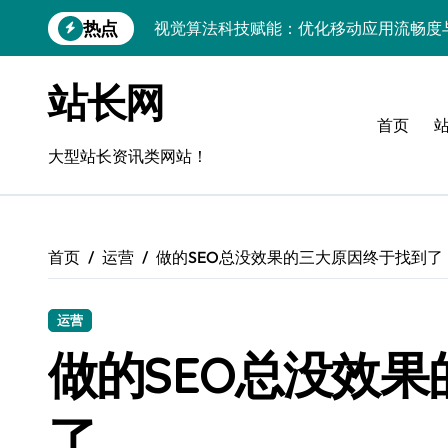
跳
热点
视觉算法科技赋能：优化移动应用流畅度
转
到
移动H5技术实战：流畅度优化与毫秒级
内
站长网
容
移动互联新架构：技术驱动精准控流，科
首页
跨界评测：流畅度对决，操控为王
大型站长资讯类网站！
Go语言移动应用流畅度与性能实测
实时数据智能驱动无障碍设计精准优化
首页
运营
做的SEO总没效果的三大原因终于找到了
深度评测：交互优化赋能移动端流畅体验
无障碍移动互联流畅度与精准控制优化指
运营
移动互联产品流畅度深度评测：优化体验
做的SEO总没效
API视角：视觉优化技术赋能移动互联应
了