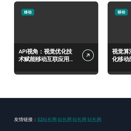
移动
移动
API视角：视觉优化技
视觉算
术赋能移动互联应用的
化移动
流畅交互革新
度新飞
友情链接：
52站长网
站长网
站长网
站长网