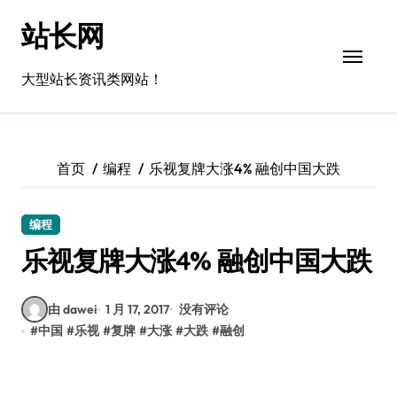
跳
站长网
转
到
内
大型站长资讯类网站！
容
首页
编程
乐视复牌大涨4% 融创中国大跌
编程
乐视复牌大涨4% 融创中国大跌
由 dawei
1 月 17, 2017
没有评论
#
中国
#
乐视
#
复牌
#
大涨
#
大跌
#
融创