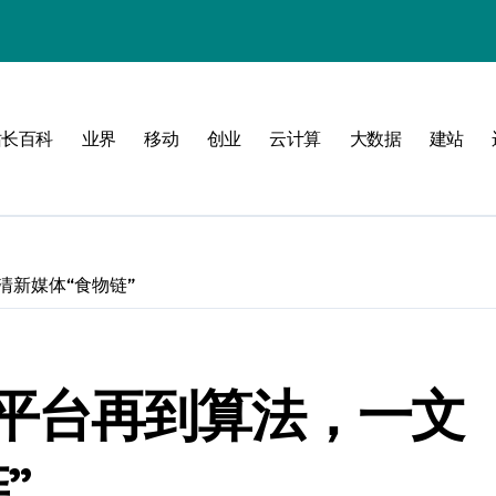
站长百科
业界
移动
创业
云计算
大数据
建站
南
新标准
建
新媒体“食物链”
制
测
平台再到算法，一文
”