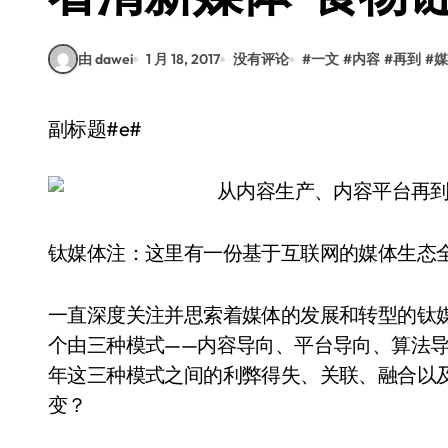
由 dawei
1 月 18, 2017
没有评论
#
一文
#
内容
#
再到
#
媒
副标题#e#
钛媒体注：这里有一份基于互联网的媒体生态
一直深度关注并思索着媒体的发展和转型的钛
个由三种模式——内容导向、平台导向、算法
年这三种模式之间的利弊得失、关联、融合以
变？