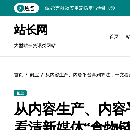
跳
热点
Go语言移动应用流畅度与性能实测
转
到
实时数据智能驱动无障碍设计精准优化
内
站长网
容
深度评测：交互优化赋能移动端流畅体验
首页
无障碍移动互联流畅度与精准控制优化指
大型站长资讯类网站！
移动互联产品流畅度深度评测：优化体验
移动互联流畅度评测：全链路控制架构构
首页
创业
从内容生产、内容平台再到算法，一文看清
移动互联产品流畅度与精准控制优化实战
深度解析：Android流畅度优化与精准控
创业
移动互联中计算机视觉流畅度与精准度评
从内容生产、内容
跨界评测：流畅度对决，操控为王
看清新媒体“食物链