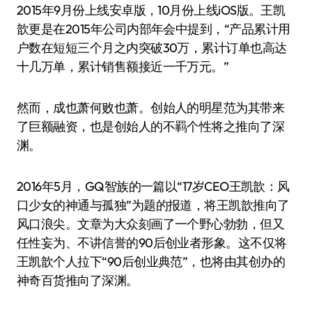
2015年9月份上线安卓版，10月份上线iOS版。王凯
歆更是在2015年公司内部年会中提到，“产品累计用
户数在短短三个月之内突破30万，累计订单也高达
十几万单，累计销售额接近一千万元。”
然而，成也萧何败也萧。创始人的明星范为其带来
了巨额融资，也是创始人的不羁个性将之推向了深
渊。
2016年5月，GQ智族的一篇以“17岁CEO王凯歆：风
口少女的神通与孤独”为题的报道，将王凯歆推向了
风口浪尖。文章为大众刻画了一个野心勃勃，但又
任性妄为、不讲信誉的90后创业者形象。这不仅将
王凯歆个人拉下“90后创业典范”，也将由其创办的
神奇百货推向了深渊。