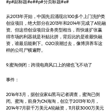
#p#副标题#e##p#分页标题#e#
从2013年开始，中国先后涌现出100多个上门洗护类
创业项目，绝大部分在2013年和2014年完成了A轮融
资。但这些创业项目业务类型相当，而快速扩张赢
得市场的利器就是补贴比拼，背后比的是谁最快融
资，谁最后能剩下。O2O浪潮过去，像博湃养车这
样的公司尸横遍野。
9.蜜淘倒闭：跨境电商风口上的猪也飞不动了
事件：
2016年3月，据创业家&i黑马记者调查，蜜淘已倒
闭。蜜淘，前身为CN海淘，创立于2013年10月，
2014年7月获千万美元A轮融资，11月获3000万美元