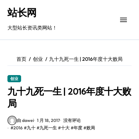
跳
站长网
转
到
内
大型站长资讯类网站！
容
首页
创业
九十九死一生 | 2016年度十大败局
创业
九十九死一生 | 2016年度十大败
局
由 dawei
1 月 18, 2017
没有评论
#
2016
#
九十
#
九死一生
#
十大
#
年度
#
败局