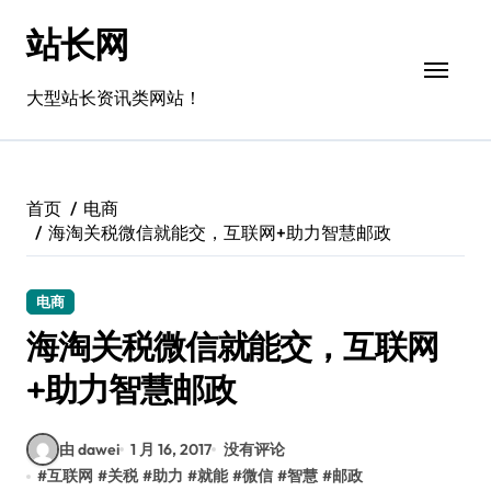
跳
站长网
转
到
内
大型站长资讯类网站！
容
首页
电商
海淘关税微信就能交，互联网+助力智慧邮政
电商
海淘关税微信就能交，互联网
+助力智慧邮政
由 dawei
1 月 16, 2017
没有评论
#
互联网
#
关税
#
助力
#
就能
#
微信
#
智慧
#
邮政