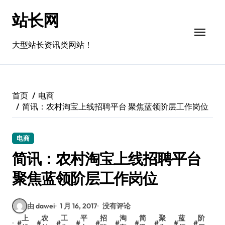
跳
站长网
转
到
内
大型站长资讯类网站！
容
首页
电商
简讯：农村淘宝上线招聘平台 聚焦蓝领阶层工作岗位
电商
简讯：农村淘宝上线招聘平台
聚焦蓝领阶层工作岗位
由 dawei
1 月 16, 2017
没有评论
上
农
工
平
招
淘
简
聚
蓝
阶
#
#
#
#
#
#
#
#
#
#