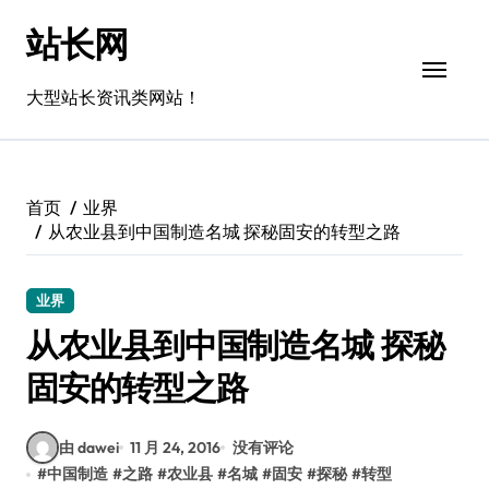
跳
站长网
转
到
内
大型站长资讯类网站！
容
首页
业界
从农业县到中国制造名城 探秘固安的转型之路
业界
从农业县到中国制造名城 探秘
固安的转型之路
由 dawei
11 月 24, 2016
没有评论
#
中国制造
#
之路
#
农业县
#
名城
#
固安
#
探秘
#
转型