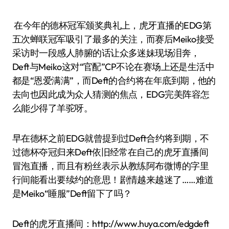
在今年的德杯冠军颁奖典礼上，虎牙直播的EDG第
五次蝉联冠军吸引了最多的关注，而赛后Meiko接受
采访时一段感人肺腑的话让众多迷妹现场泪奔，
Deft与Meiko这对“官配”CP不论在赛场上还是生活中
都是“恩爱满满”，而Deft的合约将在年底到期，他的
去向也因此成为众人猜测的焦点，EDG完美阵容怎
么能少得了羊驼呀。
早在德杯之前EDG就曾提到过Deft合约将到期，不
过德杯夺冠归来Deft依旧经常在自己的虎牙直播间
冒泡直播，而且有粉丝表示从教练阿布微博的字里
行间能看出要续约的意思！剧情越来越迷了……难道
是Meiko“睡服”Deft留下了吗？
Deft的虎牙直播间：http://www.huya.com/edgdeft