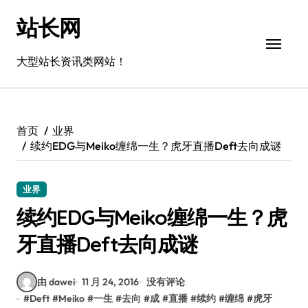
跳
站长网
转
到
内
大型站长资讯类网站！
容
首页
业界
续约EDG与Meiko缠绵一生？虎牙直播Deft去向成谜
业界
续约EDG与Meiko缠绵一生？虎
牙直播Deft去向成谜
由 dawei
11 月 24, 2016
没有评论
#
Deft
#
Meiko
#
一生
#
去向
#
成
#
直播
#
续约
#
缠绵
#
虎牙