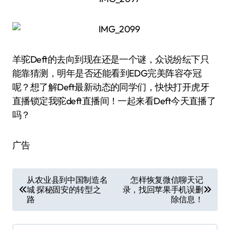
羊驼Deft的去向到现在还是一个谜，众说纷纭下只
能靠猜测，明年是否还能看到EDG完美阵容夺冠
呢？想了解Deft最新动态的同学们，快快打开虎牙
直播锁定我驼deft直播间！一起来看Deft今天直播了
吗？
广告
文
从农业县到中国制造名
怎样恢复微信聊天记
城 探秘固安的转型之
录，找回苹果手机误删
章
路
除信息！
导
航