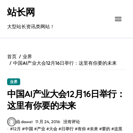
跳
站长网
转
到
内
大型站长资讯类网站！
容
首页
业界
中国AI产业大会12月16日举行：这里有你要的未来
业界
中国AI产业大会12月16日举行：
这里有你要的未来
由 dawei
11 月 24, 2016
没有评论
#
12月
#
中国
#
产业
#
大会
#
日举行
#
有你
#
未来
#
要的
#
这里