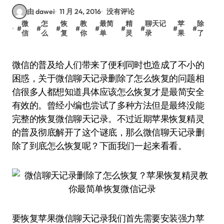
由 dawei
11 月 24, 2016
没有评论
微
怎
恢
教
最简
精
聊天记
苹
除
#
#
#
#
#
#
#
#
#
信
么
复
你
单
灵
录
果
了
微信的普及给人们带来了便利同时也造成了不小的
困惑，关于微信聊天记录删除了怎么恢复的问题相
信很多人都想知道具体应该怎么恢复才是最简安全
有效的。曾经小编也尝试了多种方法但是最终没能
完整的恢复微信聊天记录。不过近期苹果恢复精灵
的普及彻底解开了这个谜底，那么微信聊天记录删
除了到底怎么恢复呢？下面我们一起来看看。
要恢复苹果微信聊天记录我们首先需要安装强力苹