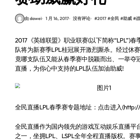
由 dawei
1 月 16, 2017
没有评论
#
2017
#
全民
#
助威
#
2017《英雄联盟》职业联赛(以下简称“LPL”)春季赛即将于1月19日正式点燃战火，12支国内顶级战
队将为新赛季LPL桂冠展开激烈厮杀。经过休
竟哪支队伍又能从春季赛中脱颖而出、一举夺冠呢
直播，为你心中支持的LPL队伍加油助威!
全民直播LPL春季赛专题地址：点击进入(http://www.q
全民直播作为国内领先的游戏互动娱乐直播平
之一，坐拥LPL、LSPL全年全程直播版权。