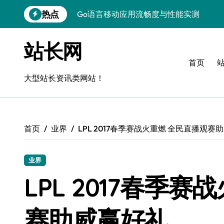
跳
热点
Go语言移动应用流畅度与性能实测
转
到
实时数据智能驱动无障碍设计精准优化
内
站长网
容
深度评测：交互优化赋能移动端流畅体验
首页
无障碍移动互联流畅度与精准控制优化指
大型站长资讯类网站！
移动互联产品流畅度深度评测：优化体验
移动互联流畅度评测：全链路控制架构构
首页
业界
LPL 2017春季赛战火重燃 全民直播观赛
移动互联产品流畅度与精准控制优化实战
深度解析：Android流畅度优化与精准控
业界
移动互联中计算机视觉流畅度与精准度评
LPL 2017春季
跨界评测：流畅度对决，操控为王
赛助威赢好礼