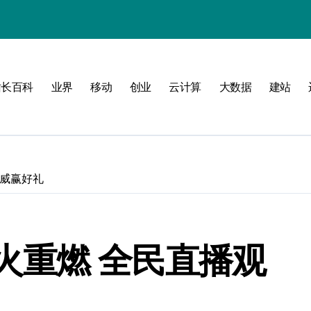
站长百科
业界
移动
创业
云计算
大数据
建站
南
新标准
建
助威赢好礼
制
测
赛战火重燃 全民直播观