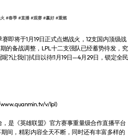
战火
#
春季
#
直播
#
观赛
#
赢好
#
重燃
赛期的备战调整，LPL十二支强队已经蓄势待发，究
?让我们拭目以待!1月19日—4月29日，锁定全民
uanmin.tv/v/lpl)
台，是《英雄联盟》官方赛事重量级合作直播平台
赛事期间，精彩内容全天不断，同时还有丰富多样的