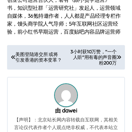
书，知识型社群「运营研究社」发起人，运营领域
自媒体，36氪特邀作者，人人都是产品经理专栏作
家，馒头商学院人气导师；5年互联网社区运营经
验，前小红书早期运营，百度贴吧内容品牌运营师
文
3小时获10万赞，“一个
美图登陆港交所 或将
人听”用有毒的声音圈
章
引发香港的资本变革？
粉200万
导
航
由
dawei
【声明】：北京站长网内容转载自互联网，其相关
言论仅代表作者个人观点绝非权威，不代表本站立