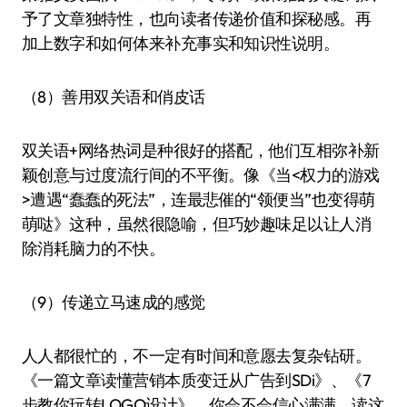
予了文章独特性，也向读者传递价值和探秘感。再
加上数字和如何体来补充事实和知识性说明。
（8）善用双关语和俏皮话
双关语+网络热词是种很好的搭配，他们互相弥补新
颖创意与过度流行间的不平衡。像《当<权力的游戏
>遭遇“蠢蠢的死法”，连最悲催的“领便当”也变得萌
萌哒》这种，虽然很隐喻，但巧妙趣味足以让人消
除消耗脑力的不快。
（9）传递立马速成的感觉
人人都很忙的，不一定有时间和意愿去复杂钻研。
《一篇文章读懂营销本质变迁从广告到SDi》、《7
步教你玩转LOGO设计》，你会不会信心满满，读这