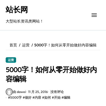
跳
站长网
转
到
内
大型站长资讯类网站！
容
首页
运营
5000字！如何从零开始做好内容编辑
运营
5000字！如何从零开始做好内
容编辑
由 dawei
11 月 25, 2016
没有评论
#
5000字
#
做好
#
内容
#
如何
#
开始
#
编辑