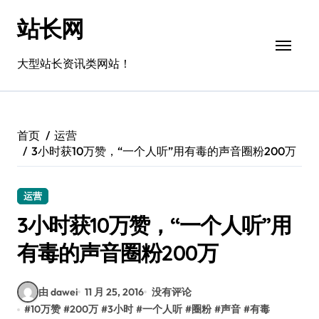
跳
站长网
转
到
内
大型站长资讯类网站！
容
首页
运营
3小时获10万赞，“一个人听”用有毒的声音圈粉200万
运营
3小时获10万赞，“一个人听”用
有毒的声音圈粉200万
由 dawei
11 月 25, 2016
没有评论
#
10万赞
#
200万
#
3小时
#
一个人听
#
圈粉
#
声音
#
有毒